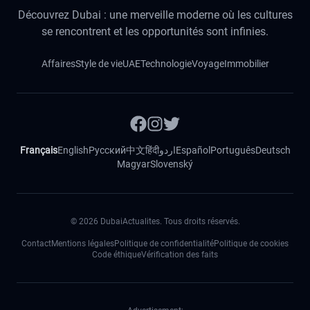
Découvrez Dubai : une merveille moderne où les cultures
se rencontrent et les opportunités sont infinies.
Affaires
Style de vie
UAE
Technologie
Voyage
Immobilier
Français
English
Русский
中文
हिंदी
اردو
Español
Português
Deutsch
Magyar
Slovenský
©
2026
DubaiActualites. Tous droits réservés.
Contact
Mentions légales
Politique de confidentialité
Politique de cookies
Code éthique
Vérification des faits