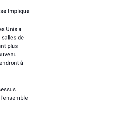
sse Implique
es Unis a
 salles de
ent plus
nouveau
viendront à
ocessus
t l'ensemble