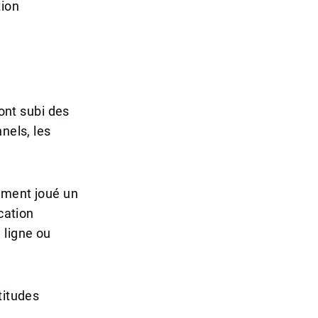
tion
 ont subi des
nels, les
ement joué un
cation
 ligne ou
titudes