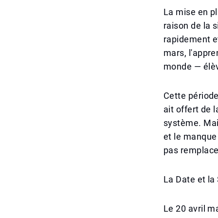
La mise en pl
raison de la s
rapidement et
mars, l'appre
monde — élèv
Cette périod
ait offert de 
système. Main
et le manque 
pas remplacer
La Date et la
Le 20 avril m