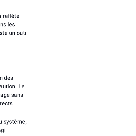
 reflète
ns les
te un outil
on des
caution. Le
ssage sans
rects.
du système,
agi