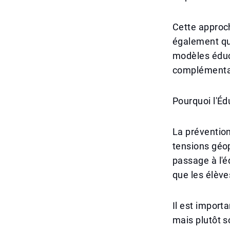
Cette approch
également que
modèles éduca
complémenta
Pourquoi l'Éd
La prévention
tensions géop
passage à l'é
que les élève
Il est import
mais plutôt s