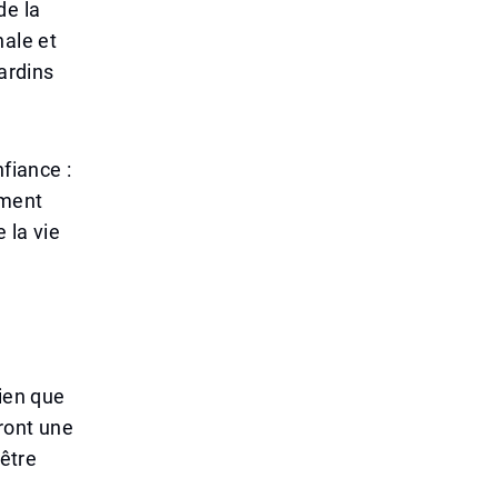
de la
nale et
jardins
fiance :
mment
 la vie
Bien que
dront une
 être