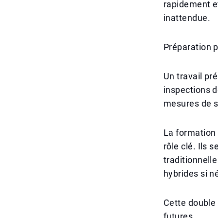
rapidement e
inattendue.
Préparation 
Un travail pr
inspections d
mesures de sé
La formation 
rôle clé. Ils
traditionnell
hybrides si n
Cette double 
futures.