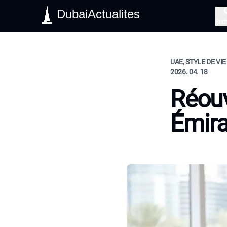
DubaiActualites
Rec
UAE, STYLE DE VIE
2026. 04. 18
Réouv
Émira