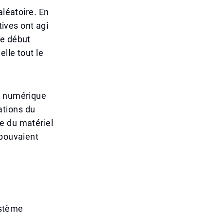
aléatoire. En
tives ont agi
le début
lle tout le
on numérique
tations du
e du matériel
 pouvaient
ystème