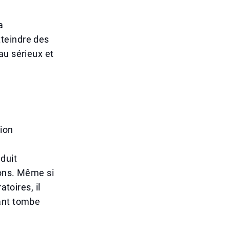
a
teindre des
au sérieux et
tion
duit
ions. Même si
toires, il
fant tombe