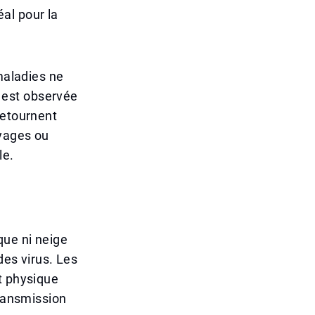
al pour la
maladies ne
 est observée
retournent
oyages ou
le.
que ni neige
des virus. Les
t physique
transmission