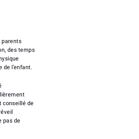
s parents
son, des temps
physique
 de l'enfant.
é
ulièrement
t conseillé de
éveil
re pas de