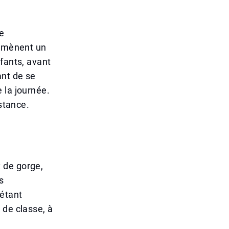
e
, mènent un
fants, avant
ant de se
 la journée.
istance.
 de gorge,
s
 étant
 de classe, à
.