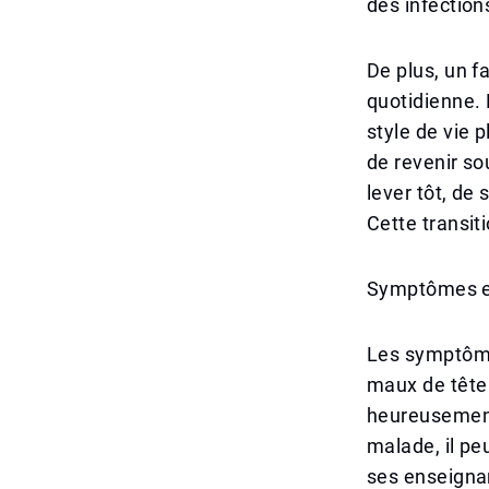
des infection
De plus, un f
quotidienne. 
style de vie 
de revenir s
lever tôt, de
Cette transit
Symptômes e
Les symptôme
maux de tête 
heureusement 
malade, il pe
ses enseigna