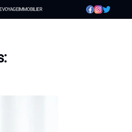
E
VOYAGE
IMMOBILIER
s: