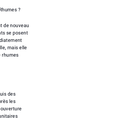
t Rhumes ?
ent de nouveau
nts se posent
édiatement
le, mais elle
de rhumes
uis des
près les
réouverture
unitaires