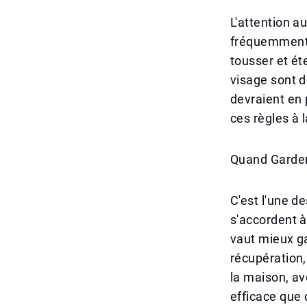
L'attention a
fréquemment 
tousser et ét
visage sont d
devraient en
ces règles à l
Quand Garder 
C'est l'une d
s'accordent à
vaut mieux ga
récupération,
la maison, a
efficace que 