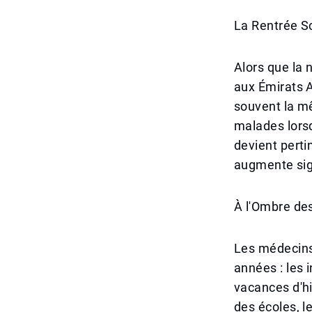
La Rentrée Sc
Alors que la 
aux Émirats A
souvent la m
malades lorsq
devient pert
augmente sign
À l'Ombre de
Les médecins
années : les 
vacances d'hi
des écoles, l