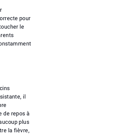
r
orrecte pour
toucher le
arents
r constamment
cins
istante, il
pre
e de repos à
eaucoup plus
e la fièvre,