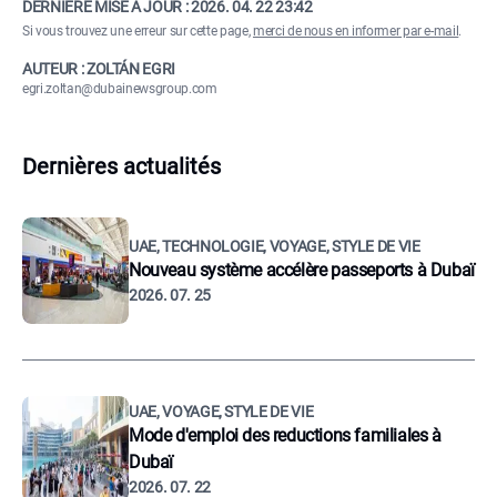
DERNIÈRE MISE À JOUR :
2026. 04. 22 23:42
Si vous trouvez une erreur sur cette page,
merci de nous en informer par e-mail
.
AUTEUR : ZOLTÁN EGRI
egri.zoltan@dubainewsgroup.com
Dernières actualités
UAE, TECHNOLOGIE, VOYAGE, STYLE DE VIE
Nouveau système accélère passeports à Dubaï
2026. 07. 25
UAE, VOYAGE, STYLE DE VIE
Mode d'emploi des reductions familiales à
Dubaï
2026. 07. 22