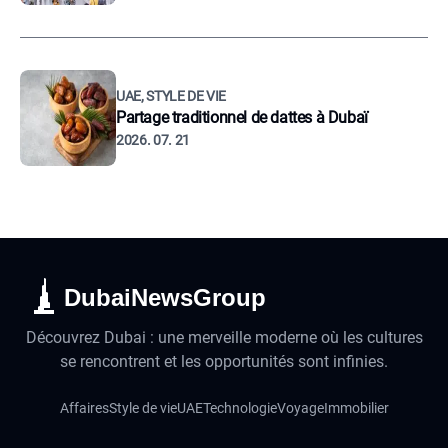
UAE, STYLE DE VIE
Partage traditionnel de dattes à Dubaï
2026. 07. 21
DubaiNewsGroup
Découvrez Dubai : une merveille moderne où les cultures
se rencontrent et les opportunités sont infinies.
Affaires
Style de vie
UAE
Technologie
Voyage
Immobilier