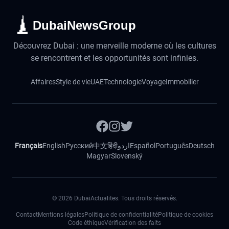
DubaiNewsGroup
Découvrez Dubai : une merveille moderne où les cultures
se rencontrent et les opportunités sont infinies.
Affaires
Style de vie
UAE
Technologie
Voyage
Immobilier
Français
English
Русский
中文
हिंदी
اردو
Español
Português
Deutsch
Magyar
Slovenský
©
2026
DubaiActualites. Tous droits réservés.
Contact
Mentions légales
Politique de confidentialité
Politique de cookies
Code éthique
Vérification des faits