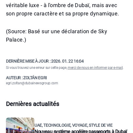
véritable luxe - à l'ombre de Dubaï, mais avec
son propre caractère et sa propre dynamique.
(Source: Basé sur une déclaration de Sky
Palace.)
DERNIÈRE MISE À JOUR :
2026. 01. 22 16:04
Si vous trouvez une erreur sur cette page,
merci de nous en informer par e-mail
.
AUTEUR : ZOLTÁN EGRI
egri.zoltan@dubainewsgroup.com
Dernières actualités
UAE, TECHNOLOGIE, VOYAGE, STYLE DE VIE
Nouveau système accélère passeports à Dubaï