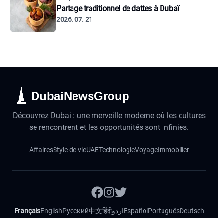
Partage traditionnel de dattes à Dubaï
2026. 07. 21
DubaiNewsGroup
Découvrez Dubai : une merveille moderne où les cultures
se rencontrent et les opportunités sont infinies.
Affaires
Style de vie
UAE
Technologie
Voyage
Immobilier
Français
English
Русский
中文
हिंदी
اردو
Español
Português
Deutsch