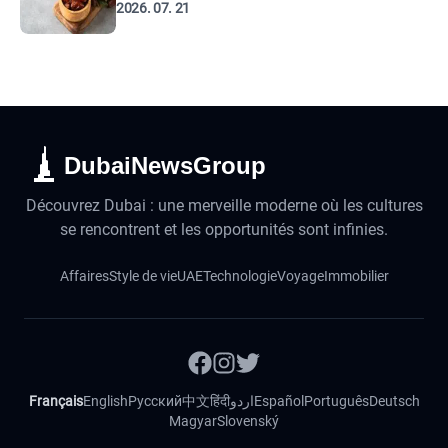
2026. 07. 21
DubaiNewsGroup
Découvrez Dubai : une merveille moderne où les cultures
se rencontrent et les opportunités sont infinies.
Affaires
Style de vie
UAE
Technologie
Voyage
Immobilier
Français
English
Русский
中文
हिंदी
اردو
Español
Português
Deutsch
Magyar
Slovenský