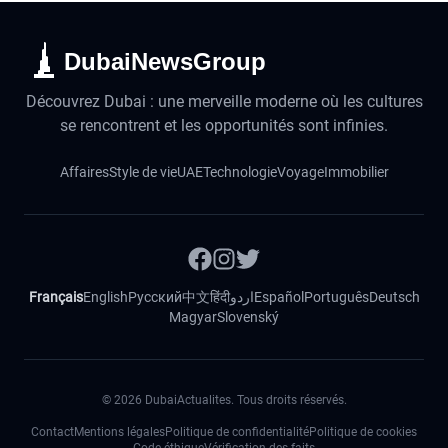
DubaiNewsGroup
Découvrez Dubai : une merveille moderne où les cultures
se rencontrent et les opportunités sont infinies.
Affaires
Style de vie
UAE
Technologie
Voyage
Immobilier
Français
English
Русский
中文
हिंदी
اردو
Español
Português
Deutsch
Magyar
Slovenský
©
2026
DubaiActualites. Tous droits réservés.
Contact
Mentions légales
Politique de confidentialité
Politique de cookies