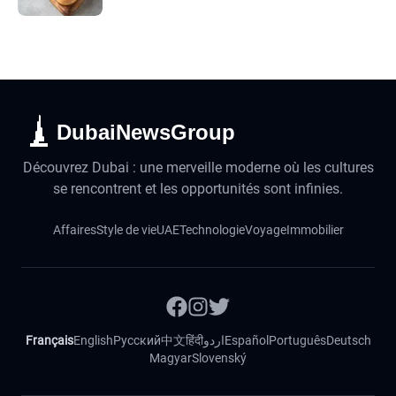
DubaiNewsGroup
Découvrez Dubai : une merveille moderne où les cultures
se rencontrent et les opportunités sont infinies.
Affaires
Style de vie
UAE
Technologie
Voyage
Immobilier
Français
English
Русский
中文
हिंदी
اردو
Español
Português
Deutsch
Magyar
Slovenský