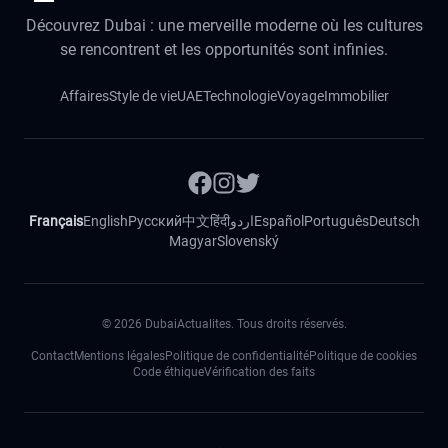
Découvrez Dubai : une merveille moderne où les cultures
se rencontrent et les opportunités sont infinies.
Affaires
Style de vie
UAE
Technologie
Voyage
Immobilier
Français
English
Русский
中文
हिंदी
اردو
Español
Português
Deutsch
Magyar
Slovenský
©
2026
DubaiActualites. Tous droits réservés.
Contact
Mentions légales
Politique de confidentialité
Politique de cookies
Code éthique
Vérification des faits