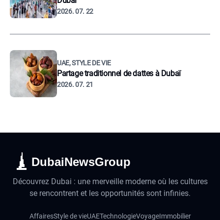
Dubaï
2026. 07. 22
UAE, STYLE DE VIE
Partage traditionnel de dattes à Dubaï
2026. 07. 21
DubaiNewsGroup
Découvrez Dubai : une merveille moderne où les cultures
se rencontrent et les opportunités sont infinies.
Affaires
Style de vie
UAE
Technologie
Voyage
Immobilier