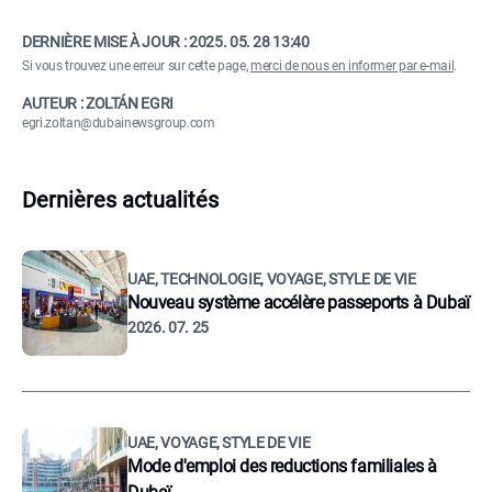
DERNIÈRE MISE À JOUR :
2025. 05. 28 13:40
Si vous trouvez une erreur sur cette page,
merci de nous en informer par e-mail
.
AUTEUR : ZOLTÁN EGRI
egri.zoltan@dubainewsgroup.com
Dernières actualités
UAE, TECHNOLOGIE, VOYAGE, STYLE DE VIE
Nouveau système accélère passeports à Dubaï
2026. 07. 25
UAE, VOYAGE, STYLE DE VIE
Mode d'emploi des reductions familiales à