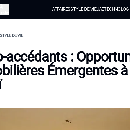
AFFAIRES
STYLE DE VIE
UAE
TECHNOLOGI
herche
 STYLE DE VIE
-accédants : Opportun
ilières Émergentes à
ï