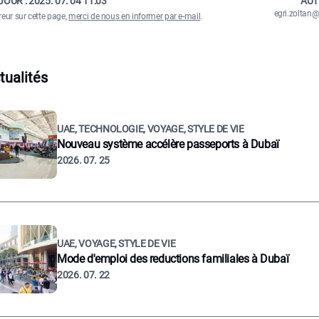
JOUR :
2025. 07. 04 11:03
AUT
egri.zolta
reur sur cette page,
merci de nous en informer par e-mail
.
tualités
UAE, TECHNOLOGIE, VOYAGE, STYLE DE VIE
Nouveau système accélère passeports à Dubaï
2026. 07. 25
UAE, VOYAGE, STYLE DE VIE
Mode d'emploi des reductions familiales à Dubaï
2026. 07. 22