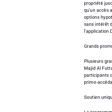
propriété jus
qu'un accès a
options hypot
sans intérêt 
l'application
Grands promo
Plusieurs gr
Majid Al Futt
participants o
primo-accéda
Soutien unique