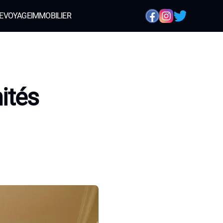
E
VOYAGE
IMMOBILIER
ités