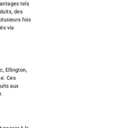
vantages tels
duits, des
lusieurs fois
és via
, Ellington,
me. Ces
duits aux
D.