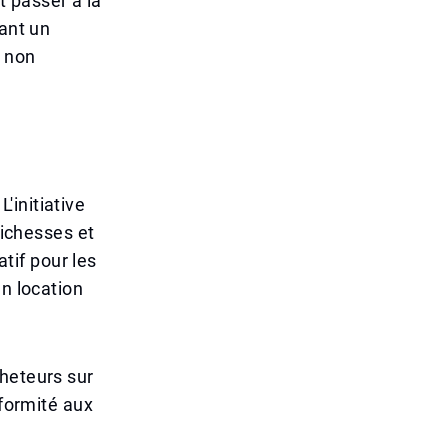
 passer à la
sant un
t non
'initiative
richesses et
atif pour les
en location
cheteurs sur
nformité aux