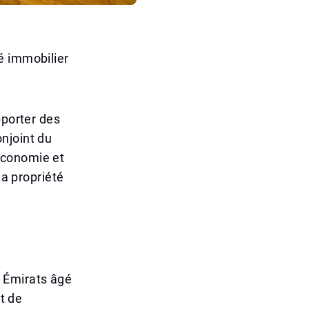
é immobilier
pporter des
njoint du
Économie et
la propriété
 Émirats âgé
at de