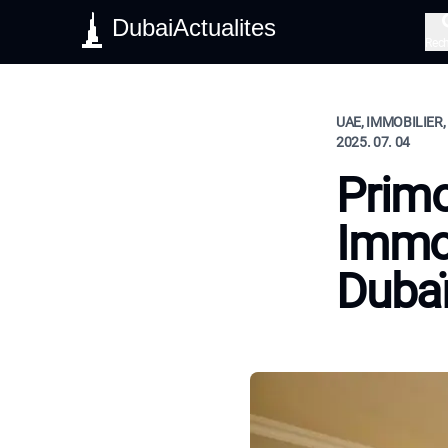
DubaiActualites
Rec
UAE, IMMOBILIER,
2025. 07. 04
Primo
Immob
Duba