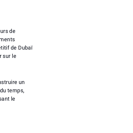
eurs de
ements
titif de Dubaï
 sur le
struire un
l du temps,
sant le