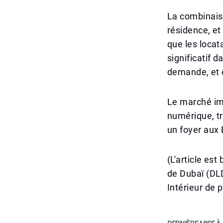
La combinais
résidence, et
que les locat
significatif d
demande, et e
Le marché imm
numérique, tr
un foyer aux 
(L'article e
de Dubaï (DL
Intérieur de p