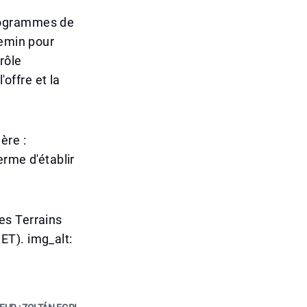
rogrammes de
hemin pour
rôle
'offre et la
ère :
erme d'établir
es Terrains
ET). img_alt: