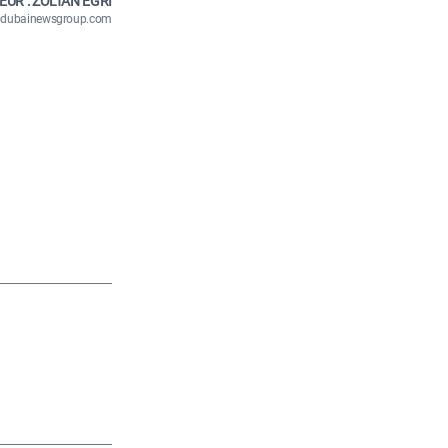
EUR : ZOLTÁN EGRI
n@dubainewsgroup.com