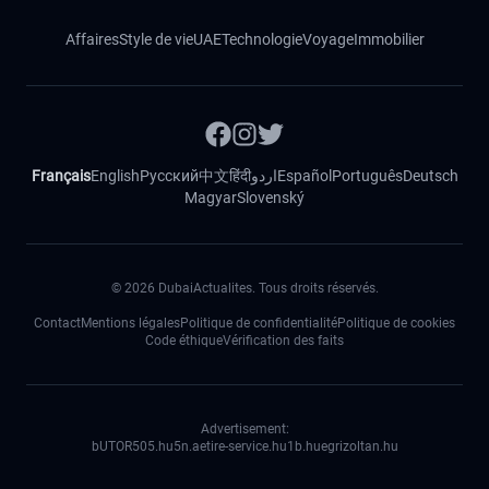
Affaires
Style de vie
UAE
Technologie
Voyage
Immobilier
Français
English
Русский
中文
हिंदी
اردو
Español
Português
Deutsch
Magyar
Slovenský
©
2026
DubaiActualites. Tous droits réservés.
Contact
Mentions légales
Politique de confidentialité
Politique de cookies
Code éthique
Vérification des faits
Advertisement:
bUTOR5
05.hu
5n.ae
tire-service.hu
1b.hu
egrizoltan.hu