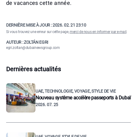
de vacances cette année.
DERNIÈRE MISE À JOUR :
2026. 02. 21 23:10
Si vous trouvez une erreur sur cette page,
merci de nous en informer par e-mail
.
AUTEUR : ZOLTÁN EGRI
egri.zoltan@dubainewsgroup.com
Dernières actualités
UAE, TECHNOLOGIE, VOYAGE, STYLE DE VIE
Nouveau système accélère passeports à Dubaï
2026. 07. 25
UAE, VOYAGE, STYLE DE VIE