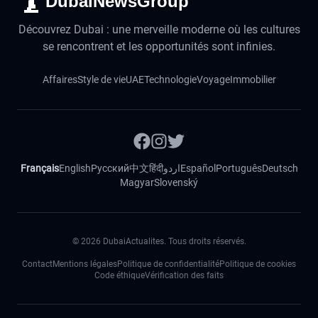
DubaiNewsGroup
Découvrez Dubai : une merveille moderne où les cultures
se rencontrent et les opportunités sont infinies.
Affaires
Style de vie
UAE
Technologie
Voyage
Immobilier
Français
English
Русский
中文
हिंदी
اردو
Español
Português
Deutsch
Magyar
Slovenský
©
2026
DubaiActualites. Tous droits réservés.
Contact
Mentions légales
Politique de confidentialité
Politique de cookies
Code éthique
Vérification des faits