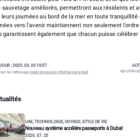
e sauvetage améliorés, permettront aux résidents et a
 leurs journées au bord de la mer en toute tranquillité 
ées vers l'avenir maintiennent non seulement l'ordre 
is garantissent également que chacun puisse célébrer
JOUR :
2025. 03. 29 19:57
AUT
egri.zolta
reur sur cette page,
merci de nous en informer par e-mail
.
tualités
UAE, TECHNOLOGIE, VOYAGE, STYLE DE VIE
Nouveau système accélère passeports à Dubaï
2026. 07. 25