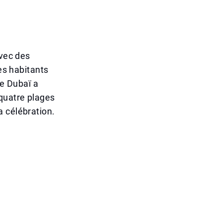
avec des
les habitants
de Dubaï a
: quatre plages
a célébration.