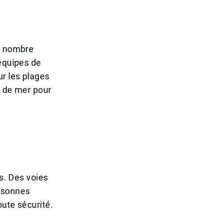
le nombre
 équipes de
r les plages
d de mer pour
es. Des voies
ersonnes
oute sécurité.