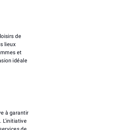
loisirs de
s lieux
rammes et
asion idéale
e à garantir
L'initiative
 services de