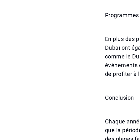
Programmes fe
En plus des p
Dubaï ont éga
comme le Dub
événements de
de profiter à 
Conclusion
Chaque année,
que la période
des plages fam