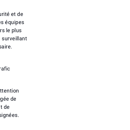
rité et de
es équipes
s le plus
surveillant
saire.
rafic
attention
rgée de
et de
ésignées.