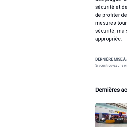
sécurité et d
de profiter de
mesures tourn
sécurité, ma
appropriée.
DERNIÈRE MISE À 
Si vous trouvez une er
Dernières ac