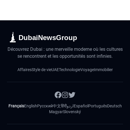
DubaiNewsGroup
Découvrez Dubai : une merveille moderne où les cultures
se rencontrent et les opportunités sont infinies.
Affaires
Style de vie
UAE
Technologie
Voyage
Immobilier
Français
English
Русский
中文
हिंदी
اردو
Español
Português
Deutsch
Magyar
Slovenský