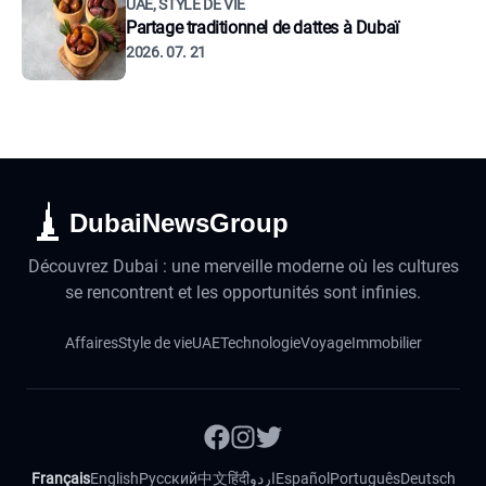
UAE, STYLE DE VIE
Partage traditionnel de dattes à Dubaï
2026. 07. 21
DubaiNewsGroup
Découvrez Dubai : une merveille moderne où les cultures
se rencontrent et les opportunités sont infinies.
Affaires
Style de vie
UAE
Technologie
Voyage
Immobilier
Français
English
Русский
中文
हिंदी
اردو
Español
Português
Deutsch