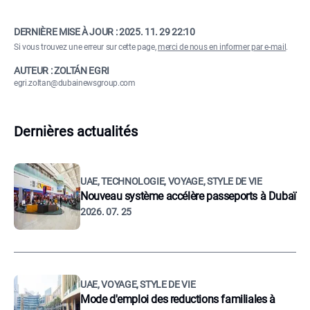
DERNIÈRE MISE À JOUR :
2025. 11. 29 22:10
Si vous trouvez une erreur sur cette page,
merci de nous en informer par e-mail
.
AUTEUR : ZOLTÁN EGRI
egri.zoltan@dubainewsgroup.com
Dernières actualités
UAE, TECHNOLOGIE, VOYAGE, STYLE DE VIE
Nouveau système accélère passeports à Dubaï
2026. 07. 25
UAE, VOYAGE, STYLE DE VIE
Mode d'emploi des reductions familiales à