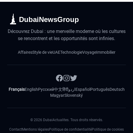
DubaiNewsGroup
Découvrez Dubai : une merveille moderne où les cultures
se rencontrent et les opportunités sont infinies.
Affaires
Style de vie
UAE
Technologie
Voyage
Immobilier
Français
English
Русский
中文
हिंदी
اردو
Español
Português
Deutsch
Magyar
Slovenský
©
2026
DubaiActualites. Tous droits réservés.
Contact
Mentions légales
Politique de confidentialité
Politique de cookies