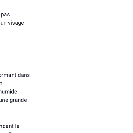
 pas
 un visage
formant dans
t
 humide
 une grande
ndant la