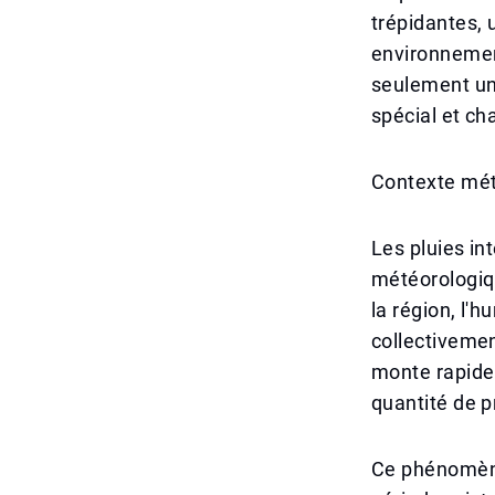
trépidantes, u
environnement
seulement un
spécial et ch
Contexte mét
Les pluies in
météorologiq
la région, l'
collectivemen
monte rapide
quantité de p
Ce phénomène