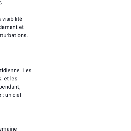
s
visibilité
idement et
rturbations.
tidienne. Les
, et les
ependant,
: un ciel
e
semaine