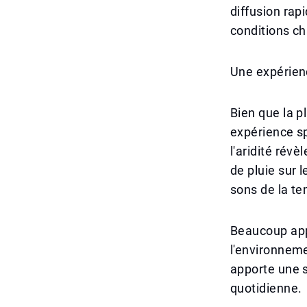
diffusion rap
conditions c
Une expérien
Bien que la p
expérience sp
l'aridité rév
de pluie sur l
sons de la t
Beaucoup app
l'environneme
apporte une s
quotidienne.