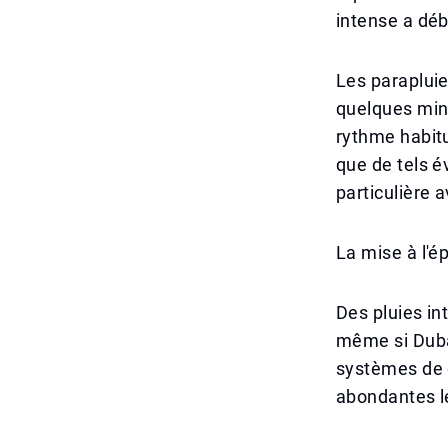
intense a déb
Les parapluie
quelques minu
rythme habitu
que de tels 
particulière 
La mise à l'é
Des pluies int
même si Dubaï
systèmes de d
abondantes le