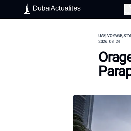
DubaiActualites
Rec
UAE, VOYAGE, STY
2026. 03. 24
Orage
Parap