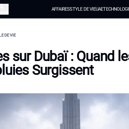
AFFAIRES
STYLE DE VIE
UAE
TECHNOLOGI
herche
LE DE VIE
s sur Dubaï : Quand le
luies Surgissent