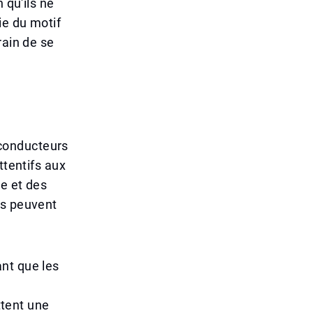
 qu'ils ne
ie du motif
rain de se
x conducteurs
ttentifs aux
ie et des
es peuvent
nt que les
tent une