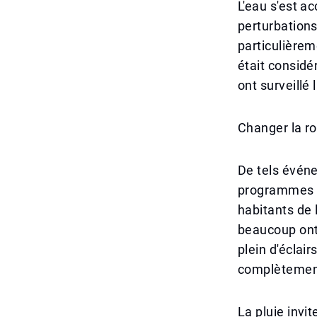
L'eau s'est 
perturbations
particulièrem
était considé
ont surveillé
Changer la ro
De tels évén
programmes en
habitants de 
beaucoup ont 
plein d'éclair
complètement 
La pluie invi