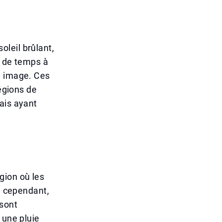
leil brûlant,
, de temps à
e image. Ces
régions de
ais ayant
gion où les
l, cependant,
 sont
 une pluie