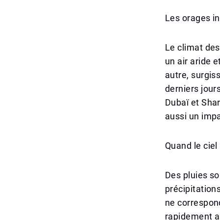
Les orages in
Le climat des
un air aride 
autre, surgis
derniers jour
Dubaï et Shar
aussi un impac
Quand le ciel 
Des pluies so
précipitation
ne correspon
rapidement am