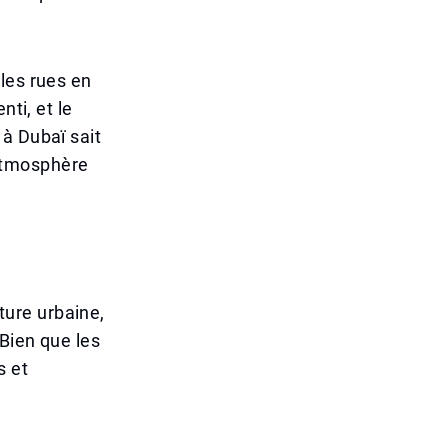
les rues en
nti, et le
à Dubaï sait
atmosphère
cture urbaine,
Bien que les
s et