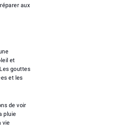
préparer aux
 une
eil et
 Les gouttes
ées et les
ns de voir
a pluie
 vie