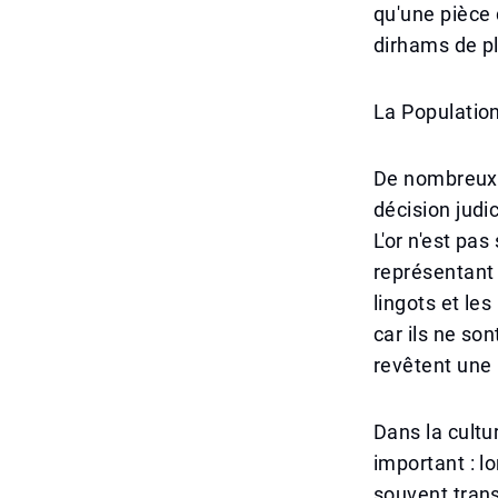
qu'une pièce 
dirhams de pl
La Populatio
De nombreux r
décision jud
L'or n'est pa
représentant 
lingots et le
car ils ne so
revêtent une 
Dans la cultu
important : l
souvent trans