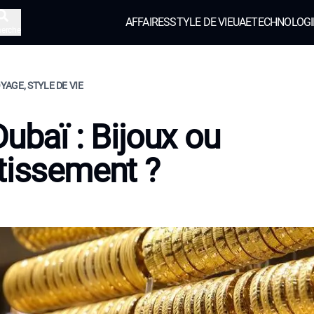
AFFAIRES
STYLE DE VIE
UAE
TECHNOLOGI
herche
OYAGE, STYLE DE VIE
Dubaï : Bijoux ou
tissement ?