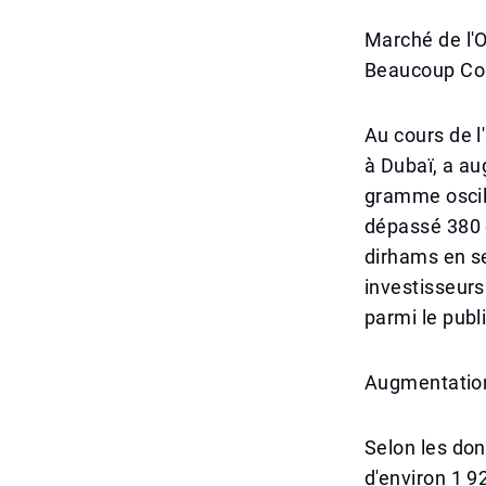
Marché de l'
Beaucoup Con
Au cours de l'
à Dubaï, a au
gramme oscill
dépassé 380 
dirhams en se
investisseurs
parmi le publi
Augmentation
Selon les donn
d'environ 1 9