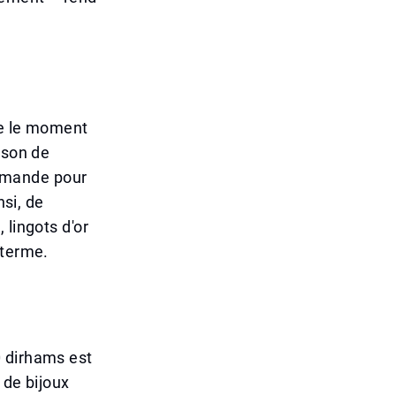
re le moment
ison de
 demande pour
nsi, de
 lingots d'or
 terme.
0 dirhams est
 de bijoux