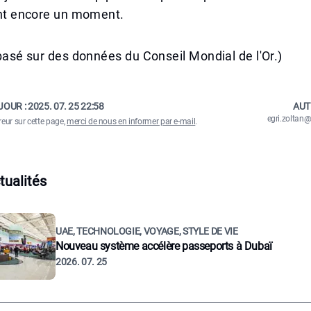
lant encore un moment.
t basé sur des données du Conseil Mondial de l'Or.)
JOUR :
2025. 07. 25 22:58
AUT
egri.zolta
reur sur cette page,
merci de nous en informer par e-mail
.
tualités
UAE, TECHNOLOGIE, VOYAGE, STYLE DE VIE
Nouveau système accélère passeports à Dubaï
2026. 07. 25