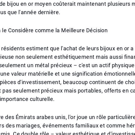
de bijou en or moyen coûterait maintenant plusieurs mi
us que l'année dernière.
n le Considère comme la Meilleure Décision
ésidents estiment que l'achat de leurs bijoux en or a
icieuse non seulement esthétiquement mais aussi fin
s seulement un métal précieux – c'est un actif physique
une valeur matérielle et une signification émotionnell
s pièces d'investissement, beaucoup continuent de chois
nt pas seulement précieux mais portables, offerts en c
importance culturelle.
re des Émirats arabes unis, l'or joue un rôle particuliè
ors des mariages, événements familiaux et comme hérit
mis. Ce double rôle – valeur esthétique et d'investis