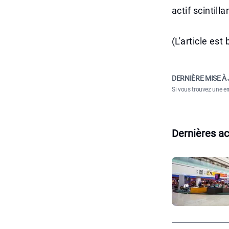
actif scintil
(L'article es
DERNIÈRE MISE À 
Si vous trouvez une er
Dernières ac