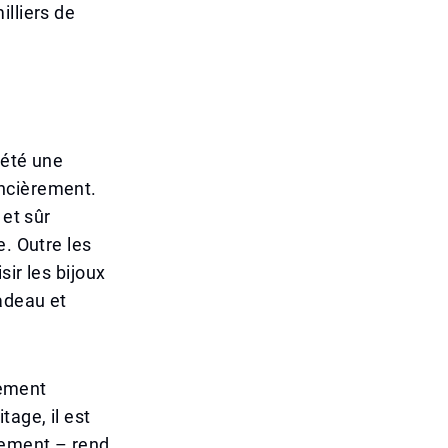
lliers de
 été une
ancièrement.
 et sûr
e. Outre les
ir les bijoux
adeau et
rement
age, il est
sement – rend