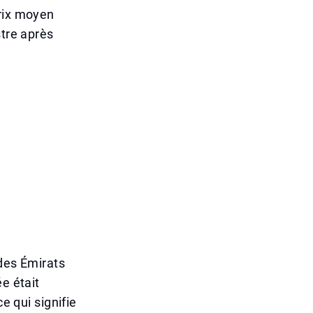
prix moyen
stre après
 des Émirats
e était
e qui signifie