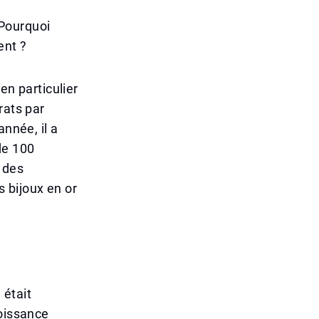
 Pourquoi
ent ?
en particulier
rats par
année, il a
de 100
 des
 bijoux en or
 était
roissance