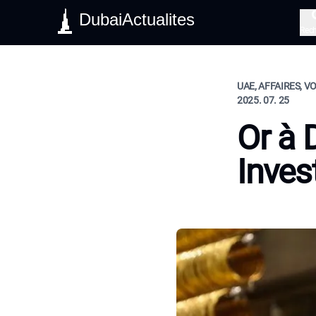
DubaiActualites
Rec
UAE, AFFAIRES, V
2025. 07. 25
Or à 
Inves