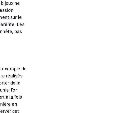
 bijoux ne
ession
ment sur le
sparente. Les
nnête, pas
. L'exemple de
re réalisés
rter de la
nis, l'or
t à la fois
rnière en
erver cet