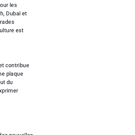
our les
h, Dubaï et
arades
ulture est
et contribue
une plaque
tut du
exprimer