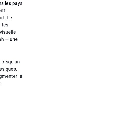
ns les pays
ent
ent. Le
 les
visuelle
jah — une
 lorsqu'un
assiques.
ugmenter la
t