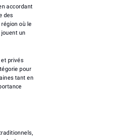
 en accordant
ue des
 région où le
s jouent un
et privés
tégorie pour
aines tant en
mportance
raditionnels,