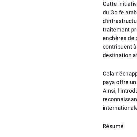
Cette initiati
du Golfe ara
d'infrastructu
traitement pr
enchères de pl
contribuent à
destination a
Cela n'échapp
pays offre un
Ainsi, l'intr
reconnaissan
internationa
Résumé