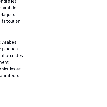
endre les
chant de
 plaques
ifs tout en
s Arabes
e plaques
ent pour des
mment
éhicules et
d'amateurs