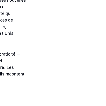
 des nouvelles
ux
ité qui
ices de
ser,
es Unis
praticité —
et
ure. Les
ils racontent