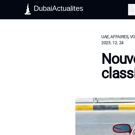
DubaiActualites
Rec
UAE, AFFAIRES, V
2025. 12. 24
Nouve
class