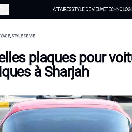
AFFAIRES
STYLE DE VIE
UAE
TECHNOLOGI
herche
OYAGE, STYLE DE VIE
lles plaques pour voit
iques à Sharjah