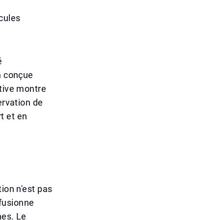
cules
é
on conçue
ative montre
ervation de
t et en
ion n'est pas
fusionne
nes. Le