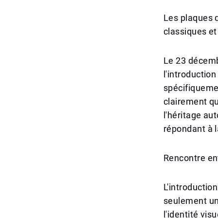
Les plaques d
classiques e
Le 23 décembr
l'introductio
spécifiquemen
clairement qu
l'héritage au
répondant à l
Rencontre ent
L'introductio
seulement un
l'identité vi