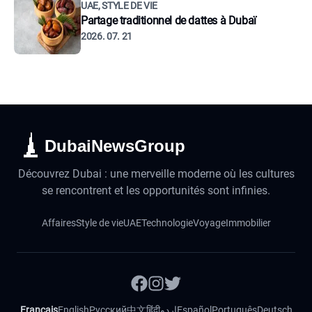
UAE, STYLE DE VIE
Partage traditionnel de dattes à Dubaï
2026. 07. 21
DubaiNewsGroup
Découvrez Dubai : une merveille moderne où les cultures
se rencontrent et les opportunités sont infinies.
Affaires
Style de vie
UAE
Technologie
Voyage
Immobilier
Français
English
Русский
中文
हिंदी
اردو
Español
Português
Deutsch