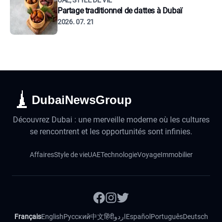
UAE, STYLE DE VIE
Partage traditionnel de dattes à Dubaï
2026. 07. 21
DubaiNewsGroup
Découvrez Dubai : une merveille moderne où les cultures
se rencontrent et les opportunités sont infinies.
Affaires
Style de vie
UAE
Technologie
Voyage
Immobilier
Français
English
Русский
中文
हिंदी
اردو
Español
Português
Deutsch