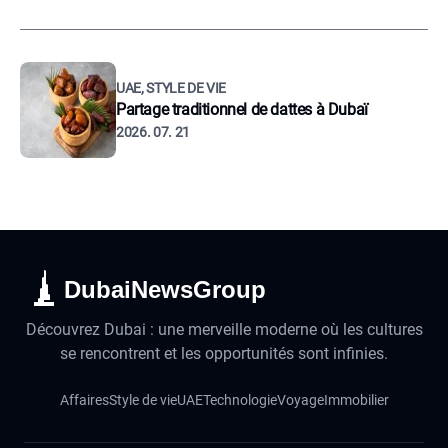
UAE, STYLE DE VIE
Partage traditionnel de dattes à Dubaï
2026. 07. 21
DubaiNewsGroup
Découvrez Dubai : une merveille moderne où les cultures
se rencontrent et les opportunités sont infinies.
Affaires
Style de vie
UAE
Technologie
Voyage
Immobilier