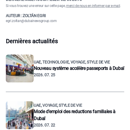
Si vous trouvez une erreur sur cette page,
merci de nous en informer par e-mail
.
AUTEUR : ZOLTÁN EGRI
egri.zoltan@dubainewsgroup.com
Dernières actualités
UAE, TECHNOLOGIE, VOYAGE, STYLE DE VIE
Nouveau système accélère passeports à Dubaï
2026. 07. 25
UAE, VOYAGE, STYLE DE VIE
Mode d'emploi des reductions familiales à
Dubaï
2026. 07. 22