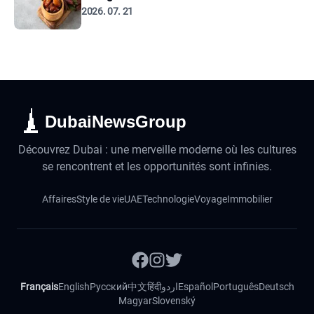
2026. 07. 21
DubaiNewsGroup
Découvrez Dubai : une merveille moderne où les cultures
se rencontrent et les opportunités sont infinies.
Affaires
Style de vie
UAE
Technologie
Voyage
Immobilier
Français
English
Русский
中文
हिंदी
اردو
Español
Português
Deutsch
Magyar
Slovenský