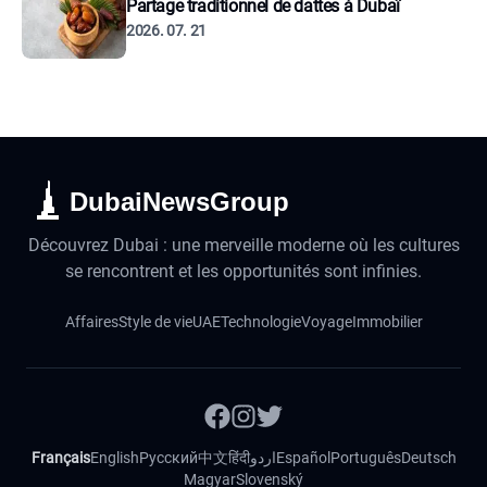
Partage traditionnel de dattes à Dubaï
2026. 07. 21
DubaiNewsGroup
Découvrez Dubai : une merveille moderne où les cultures
se rencontrent et les opportunités sont infinies.
Affaires
Style de vie
UAE
Technologie
Voyage
Immobilier
Français
English
Русский
中文
हिंदी
اردو
Español
Português
Deutsch
Magyar
Slovenský