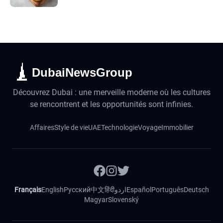
DubaiNewsGroup
Découvrez Dubai : une merveille moderne où les cultures
se rencontrent et les opportunités sont infinies.
Affaires
Style de vie
UAE
Technologie
Voyage
Immobilier
Français
English
Русский
中文
हिंदी
اردو
Español
Português
Deutsch
Magyar
Slovenský