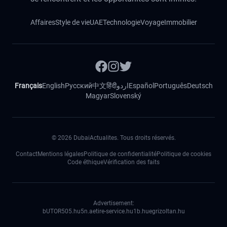
Affaires
Style de vie
UAE
Technologie
Voyage
Immobilier
Français
English
Русский
中文
हिंदी
اردو
Español
Português
Deutsch
Magyar
Slovenský
©
2026
DubaiActualites. Tous droits réservés.
Contact
Mentions légales
Politique de confidentialité
Politique de cookies
Code éthique
Vérification des faits
Advertisement:
bUTOR5
05.hu
5n.ae
tire-service.hu
1b.hu
egrizoltan.hu