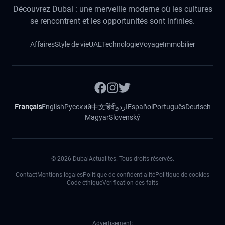
Découvrez Dubai : une merveille moderne où les cultures
se rencontrent et les opportunités sont infinies.
Affaires
Style de vie
UAE
Technologie
Voyage
Immobilier
Français
English
Русский
中文
हिंदी
اردو
Español
Português
Deutsch
Magyar
Slovenský
©
2026
DubaiActualites. Tous droits réservés.
Contact
Mentions légales
Politique de confidentialité
Politique de cookies
Code éthique
Vérification des faits
Advertisement: