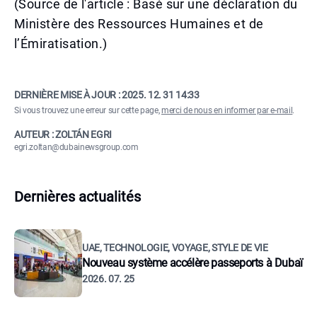
(Source de l'article : Basé sur une déclaration du
Ministère des Ressources Humaines et de
l’Émiratisation.)
DERNIÈRE MISE À JOUR :
2025. 12. 31 14:33
Si vous trouvez une erreur sur cette page,
merci de nous en informer par e-mail
.
AUTEUR : ZOLTÁN EGRI
egri.zoltan@dubainewsgroup.com
Dernières actualités
UAE, TECHNOLOGIE, VOYAGE, STYLE DE VIE
Nouveau système accélère passeports à Dubaï
2026. 07. 25