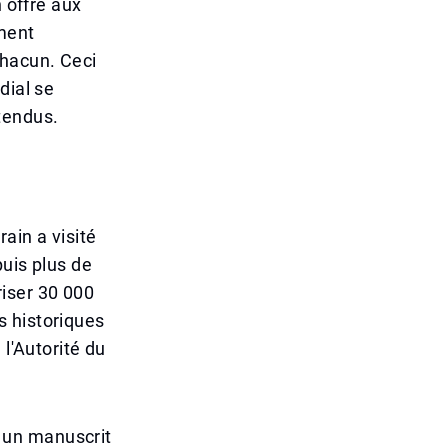
n offre aux
ment
 chacun. Ceci
dial se
tendus.
ain a visité
puis plus de
iser 30 000
s historiques
 l'Autorité du
: un manuscrit