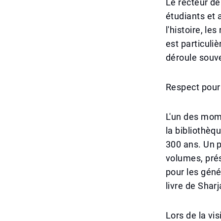
Le recteur de
étudiants et
l'histoire, le
est particuli
déroule souve
Respect pour 
L'un des mome
la bibliothèq
300 ans. Un p
volumes, pré
pour les géné
livre de Sharj
Lors de la vis