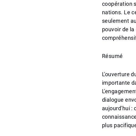
coopération s
nations. Le c
seulement aux
pouvoir de la
compréhensif
Résumé
L'ouverture d
importante da
L'engagement 
dialogue env
aujourd'hui :
connaissances
plus pacifiqu