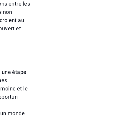
ons entre les
s non
croient au
ouvert et
t une étape
nes.
imoine et le
pportun
 d'un monde