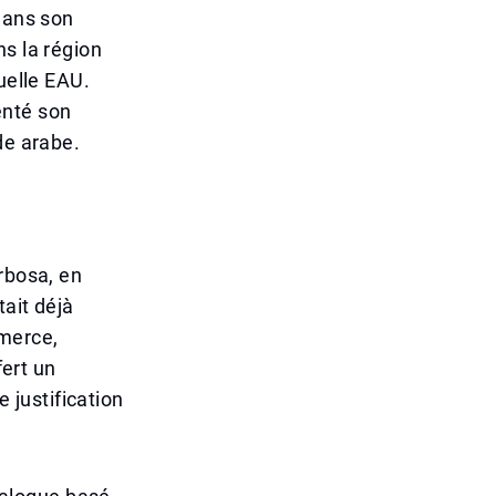
Dans son
ns la région
uelle EAU.
enté son
de arabe.
rbosa, en
ait déjà
mmerce,
fert un
justification