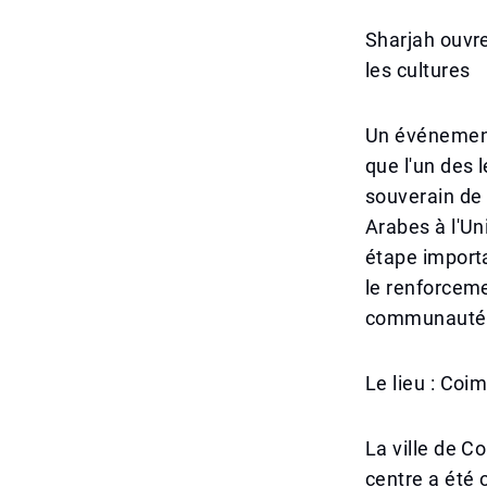
Sharjah ouvr
les cultures
Un événement 
que l'un des 
souverain de 
Arabes à l'U
étape importa
le renforceme
communauté s
Le lieu : Coi
La ville de C
centre a été 