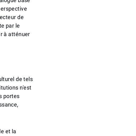
dialogue basé
perspective
recteur de
te par le
er à atténuer
lturel de tels
tutions n'est
s portes
issance,
e et la