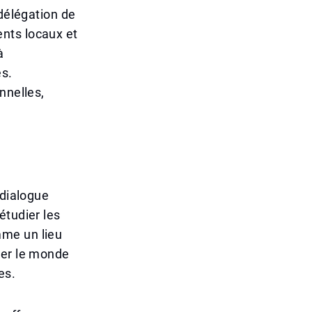
 délégation de
dents locaux et
à
es.
nnelles,
 dialogue
étudier les
mme un lieu
ier le monde
es.