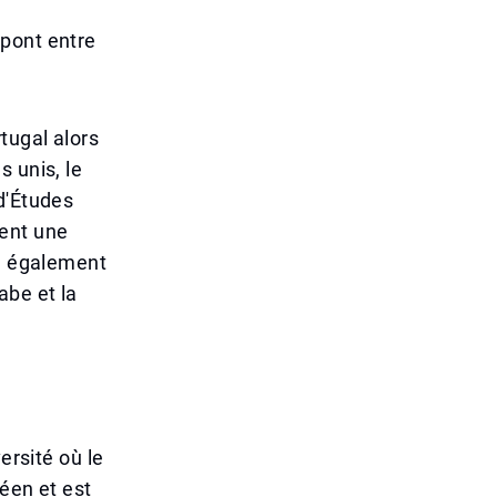
 pont entre
tugal alors
 unis, le
d'Études
ent une
ie également
abe et la
ersité où le
éen et est