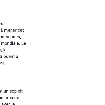
es
e à mener cet
 personnes,
e mondiale. Le
, le
tribuent à
pre.
t un exploit
on urbaine
 avec le