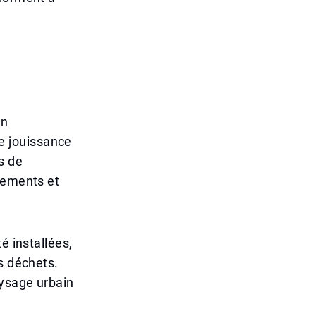
un
e jouissance
s de
lements et
é installées,
s déchets.
aysage urbain