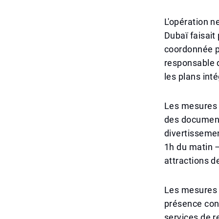
L'opération n
Dubaï faisait
coordonnée p
responsable d
les plans in
Les mesures d
des documents
divertissemen
1h du matin –
attractions de
Les mesures d
présence cont
services de r