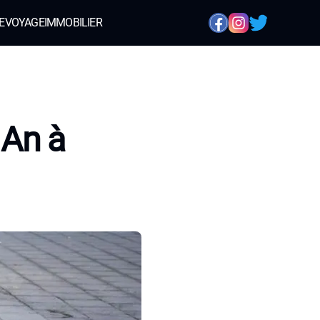
E
VOYAGE
IMMOBILIER
 An à