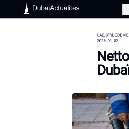
DubaiActualites
Rec
UAE, STYLE DE VIE
2026. 01. 02
Netto
Duba