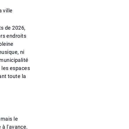
 ville
nts de 2026,
ers endroits
pleine
usique, ni
 municipalité
t les espaces
ant toute la
 mais le
 à l'avance.