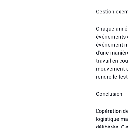
Gestion exemp
Chaque année,
événements de
événement mas
d'une manière
travail en co
mouvement de 
rendre le fes
Conclusion
L'opération d
logistique ma
délibérée. C'