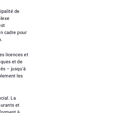
ipalité de
plexe
est
un cadre pour
n.
es licences et
iques et de
gés – jusqu'à
blement les
cial. La
aurants et
nforment à