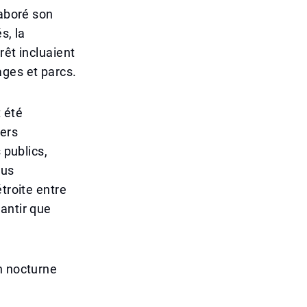
laboré son
s, la
rêt incluaient
lages et parcs.
 été
ers
 publics,
ous
troite entre
antir que
n nocturne