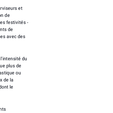
rviseurs et
on de
s festivités -
ents de
ces avec des
l'intensité du
que plus de
lastique ou
x de la
dont le
nts