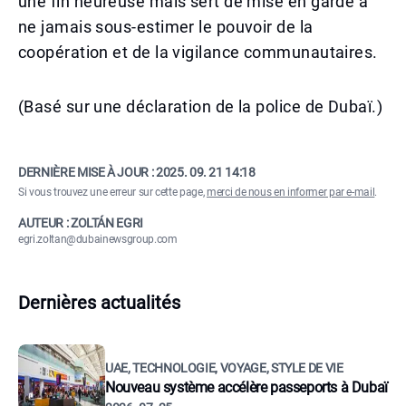
une fin heureuse mais sert de mise en garde à
ne jamais sous-estimer le pouvoir de la
coopération et de la vigilance communautaires.
(Basé sur une déclaration de la police de Dubaï.)
DERNIÈRE MISE À JOUR :
2025. 09. 21 14:18
Si vous trouvez une erreur sur cette page,
merci de nous en informer par e-mail
.
AUTEUR : ZOLTÁN EGRI
egri.zoltan@dubainewsgroup.com
Dernières actualités
UAE, TECHNOLOGIE, VOYAGE, STYLE DE VIE
Nouveau système accélère passeports à Dubaï