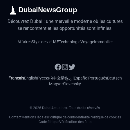
DubaiNewsGroup
Découvrez Dubai : une merveille moderne où les cultures
se rencontrent et les opportunités sont infinies.
Affaires
Style de vie
UAE
Technologie
Voyage
Immobilier
Français
English
Русский
中文
हिंदी
اردو
Español
Português
Deutsch
Magyar
Slovenský
©
2026
DubaiActualites. Tous droits réservés.
Contact
Mentions légales
Politique de confidentialité
Politique de cookies
Code éthique
Vérification des faits