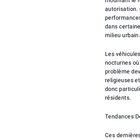
modifiant le
autorisation.
performances 
dans certain
milieu urbain
Les véhicules
nocturnes où 
problème devi
religieuses e
donc particul
résidents.
Tendances Der
Ces dernières