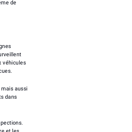
même de
agnes
urveillent
x véhicules
cues.
 mais aussi
nts dans
spections.
e et les