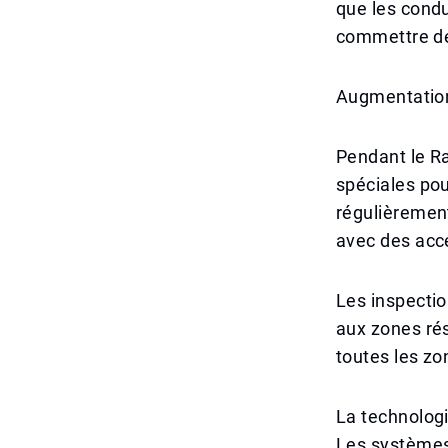
que les cond
commettre de
Augmentation
Pendant le R
spéciales pou
régulièrement
avec des accé
Les inspecti
aux zones rés
toutes les zo
La technologi
Les systèmes