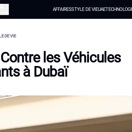
AFFAIRES
STYLE DE VIE
UAE
TECHNOLOGI
herche
LE DE VIE
 Contre les Véhicules
nts à Dubaï