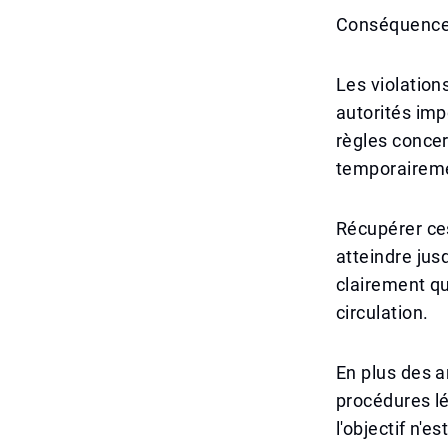
Conséquences
Les violatio
autorités imp
règles concer
temporaireme
Récupérer ces
atteindre jus
clairement qu
circulation.
En plus des a
procédures lé
l'objectif n'