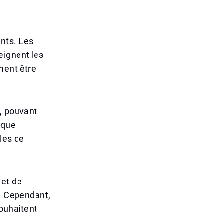
nts. Les
eignent les
ment être
t, pouvant
ique
les de
jet de
e. Cependant,
souhaitent