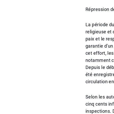
Répression d
La période d
religieuse e
paix et le res
garantie d'un
cet effort, l
notamment co
Depuis le déb
été enregistr
circulation 
Selon les aut
cinq cents in
inspections. 