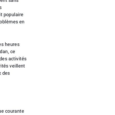
ment sans
s
it populaire
roblèmes en
es heures
dan, ce
des activités
ités veillent
x des
ue courante