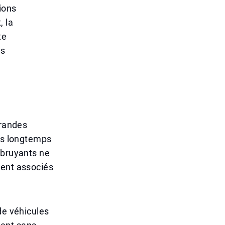
ions
, la
te
es
grandes
uis longtemps
 bruyants ne
vent associés
de véhicules