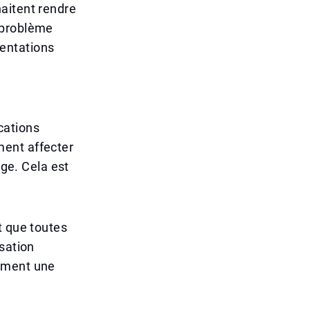
aitent rendre
 problème
entations
cations
ment affecter
age. Cela est
t que toutes
sation
uement une