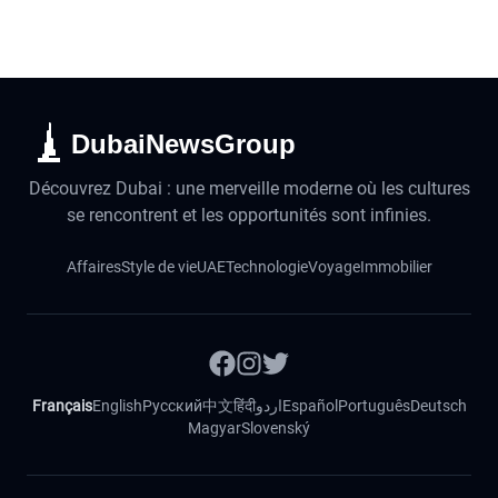
DubaiNewsGroup
Découvrez Dubai : une merveille moderne où les cultures
se rencontrent et les opportunités sont infinies.
Affaires
Style de vie
UAE
Technologie
Voyage
Immobilier
Français
English
Русский
中文
हिंदी
اردو
Español
Português
Deutsch
Magyar
Slovenský