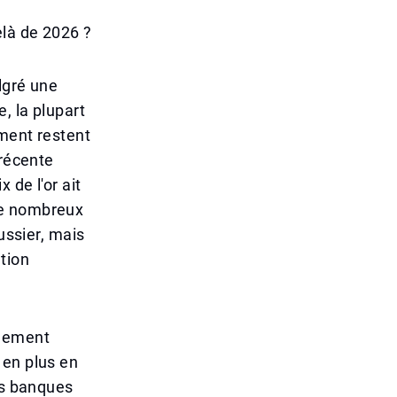
elà de 2026 ?
lgré une
, la plupart
ement restent
 récente
 de l'or ait
de nombreux
ussier, mais
tion
blement
 en plus en
es banques