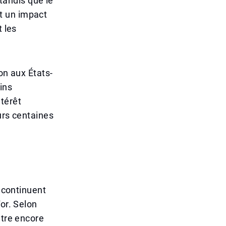
andis que le
t un impact
t les
on aux États-
ins
térêt
urs centaines
s continuent
or. Selon
être encore