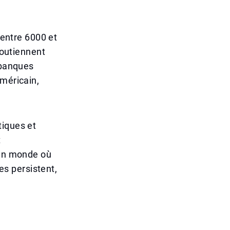
 entre 6000 et
soutiennent
 banques
américain,
tiques et
t
 un monde où
res persistent,