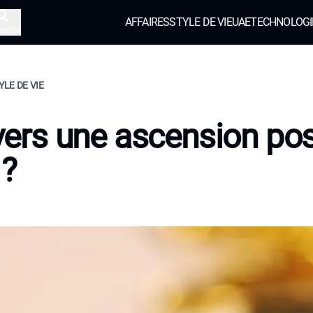
AFFAIRES
STYLE DE VIE
UAE
TECHNOLOGI
herche
YLE DE VIE
: vers une ascension pos
 ?