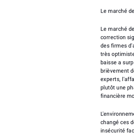
Le marché de 
Le marché de 
correction si
des firmes d'
très optimist
baisse a surp
brièvement d
experts, l'af
plutôt une ph
financière mo
L'environnem
changé ces de
insécurité fa