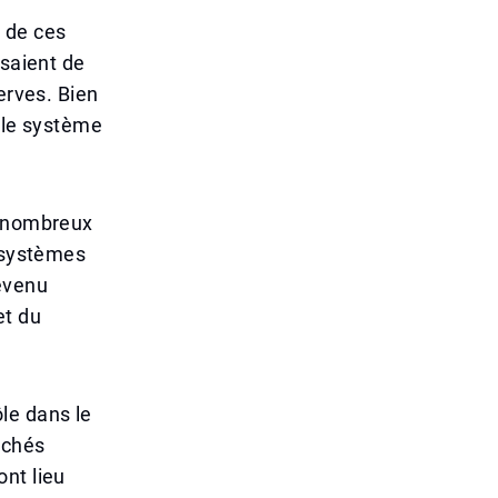
 de ces
ssaient de
erves. Bien
, le système
e nombreux
s systèmes
evenu
et du
le dans le
rchés
nt lieu