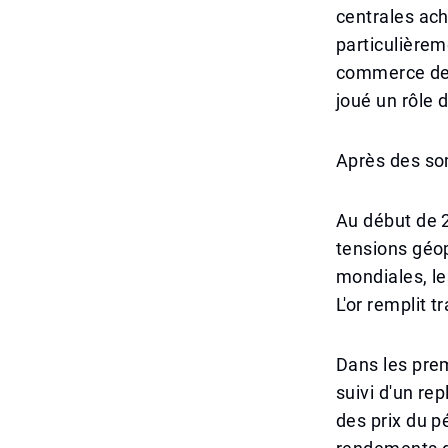
centrales ach
particulièrem
commerce de l
joué un rôle 
Après des so
Au début de 2
tensions géop
mondiales, le
L'or remplit t
Dans les prem
suivi d'un rep
des prix du p