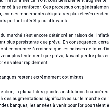
u Trésor américain ont considérablement augmenté, t
mencé à se renforcer. Ces processus ont généralemen
'or, car des rendements obligataires plus élevés renden
ts portant intérêt plus attrayants.
du marché s'est encore détérioré en raison de l'inflati
ant plus persistante que prévu. En conséquence, certa
 ont commencé à craindre que les baisses de taux d'in
rvenir plus lentement que prévu, faisant perdre plusie
l'or en valeur rapidement.
banques restent extrêmement optimistes
rection, la plupart des grandes institutions financière
 à des augmentations significatives sur le marché de l'
ndes banques, les années à venir pour l'or pourraient 