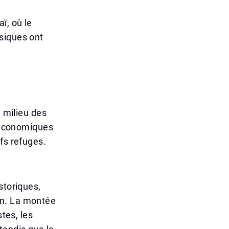
ï, où le
siques ont
u milieu des
s économiques
fs refuges.
storiques,
lan. La montée
stes, les