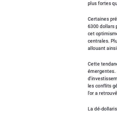
plus fortes qu
Certaines pré
6300 dollars 
cet optimisme
centrales. Pl
allouant ainsi
Cette tendanc
émergentes. P
d'investissem
les conflits g
l'or a retrouv
La dé-dollari