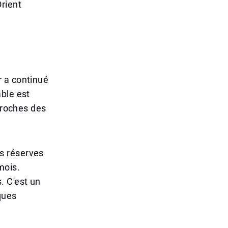
rient
r a continué
ble est
proches des
s réserves
mois.
. C'est un
ques