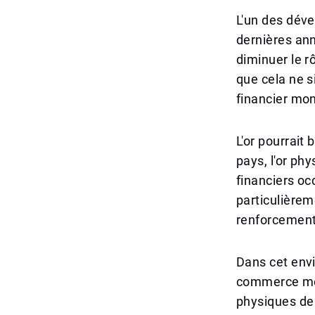
L'un des dév
dernières ann
diminuer le r
que cela ne s
financier mo
L'or pourrait
pays, l'or ph
financiers o
particulièrem
renforcement
Dans cet envi
commerce mond
physiques de 