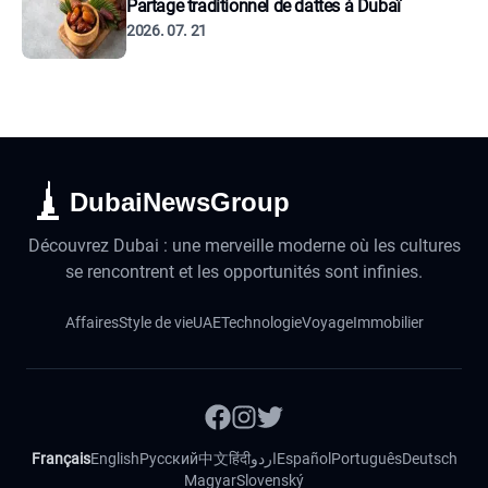
Partage traditionnel de dattes à Dubaï
2026. 07. 21
DubaiNewsGroup
Découvrez Dubai : une merveille moderne où les cultures
se rencontrent et les opportunités sont infinies.
Affaires
Style de vie
UAE
Technologie
Voyage
Immobilier
Français
English
Русский
中文
हिंदी
اردو
Español
Português
Deutsch
Magyar
Slovenský