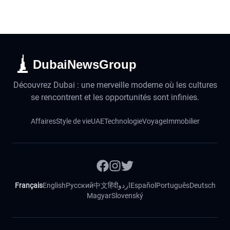
DubaiNewsGroup
Découvrez Dubai : une merveille moderne où les cultures
se rencontrent et les opportunités sont infinies.
Affaires
Style de vie
UAE
Technologie
Voyage
Immobilier
Français
English
Русский
中文
हिंदी
اردو
Español
Português
Deutsch
Magyar
Slovenský