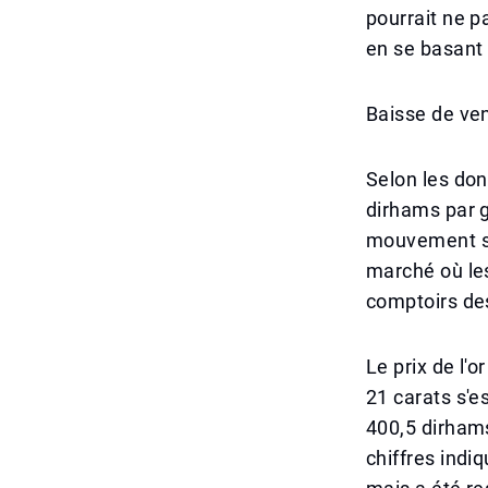
pourrait ne 
en se basant 
Baisse de ven
Selon les don
dirhams par 
mouvement sig
marché où les
comptoirs des
Le prix de l'
21 carats s'e
400,5 dirhams
chiffres indi