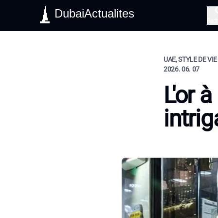
DubaiActualites
Rec
UAE, STYLE DE VIE
2026. 06. 07
L'or 
intri