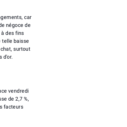
angements, car
 de négoce de
 à des fins
 telle baisse
achat, surtout
 d'or.
once vendredi
sse de 2,7 %,
s facteurs