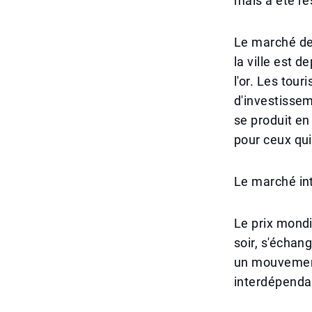
mais a été re
Le marché de 
la ville est 
l'or. Les tour
d'investissem
se produit en
pour ceux qui
Le marché in
Le prix mondi
soir, s'échan
un mouvement 
interdépendant