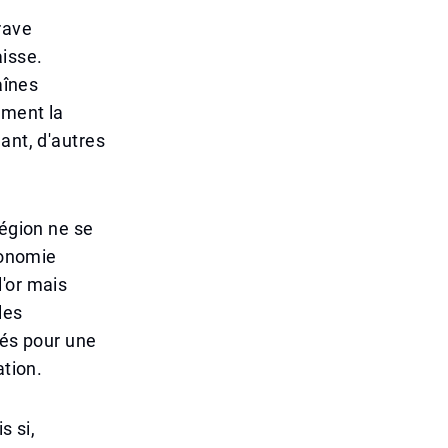
rave
aisse.
aînes
ement la
ant, d'autres
région ne se
conomie
'or mais
les
vés pour une
ation.
s si,