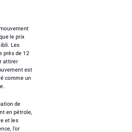
re mouvement
que le prix
bli. Les
de près de 12
attirer
 mouvement est
déré comme un
e.
uation de
t en pétrole,
e et les
nce, l'or