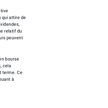
ative
 qui attire de
dividendes,
e relatif du
eurs peuvent
 en bourse
, cela
rt terme. Ce
buant à