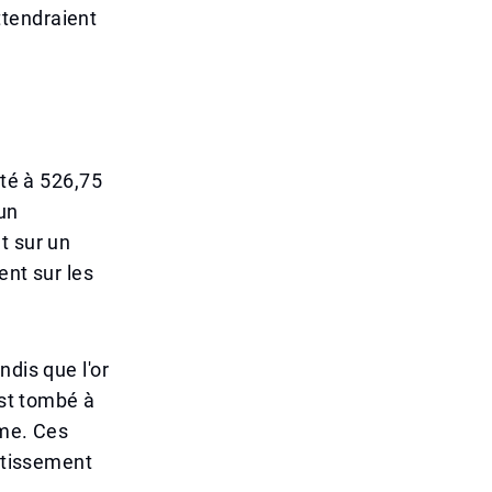
ttendraient
uté à 526,75
un
t sur un
ent sur les
ndis que l'or
est tombé à
mme. Ces
estissement