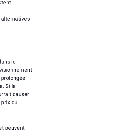
stent
 alternatives
dans le
rovisionnement
n prolongée
. Si le
urrait causer
 prix du
et peuvent