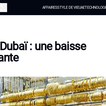
AFFAIRES
STYLE DE VIE
UAE
TECHNOLOGI
herche
à Dubaï : une baisse
gante