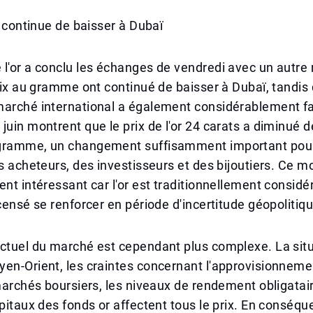
or continue de baisser à Dubaï
 l'or a conclu les échanges de vendredi avec un aut
prix au gramme ont continué de baisser à Dubaï, tandis 
arché international a également considérablement fai
juin montrent que le prix de l'or 24 carats a diminué 
gramme, un changement suffisamment important pour 
es acheteurs, des investisseurs et des bijoutiers. Ce
ent intéressant car l'or est traditionnellement consi
 censé se renforcer en période d'incertitude géopolitiqu
actuel du marché est cependant plus complexe. La sit
en-Orient, les craintes concernant l'approvisionnemen
 marchés boursiers, les niveaux de rendement obligatair
apitaux des fonds or affectent tous le prix. En conséque