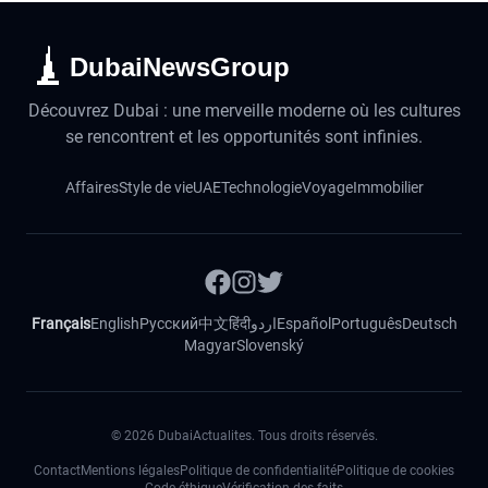
DubaiNewsGroup
Découvrez Dubai : une merveille moderne où les cultures
se rencontrent et les opportunités sont infinies.
Affaires
Style de vie
UAE
Technologie
Voyage
Immobilier
Français
English
Русский
中文
हिंदी
اردو
Español
Português
Deutsch
Magyar
Slovenský
©
2026
DubaiActualites. Tous droits réservés.
Contact
Mentions légales
Politique de confidentialité
Politique de cookies