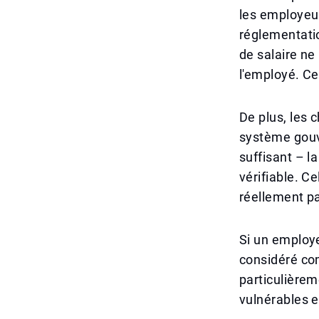
les employeur
réglementatio
de salaire ne
l'employé. Ce
De plus, les 
système gouv
suffisant – l
vérifiable. Ce
réellement p
Si un employe
considéré com
particulièrem
vulnérables e