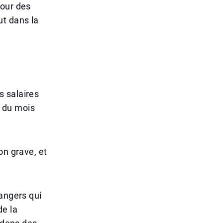
pour des
ut dans la
s salaires
5 du mois
on grave, et
rangers qui
de la