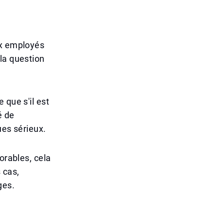
ux employés
la question
 que s'il est
é de
ues sérieux.
orables, cela
 cas,
ges.