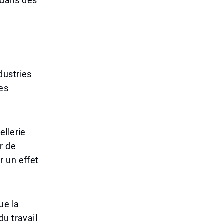
r dans des
dustries
es
ellerie
r de
r un effet
ue la
u travail