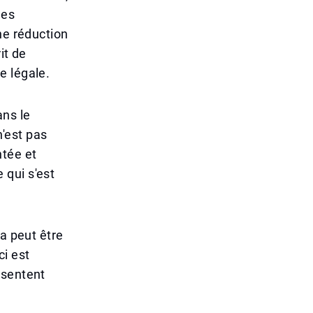
les
ne réduction
it de
e légale.
ans le
'est pas
ntée et
e qui s'est
a peut être
ci est
 sentent