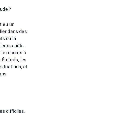
tude ?
t eu un
lier dans des
nts ou la
 leurs coûts.
 le recours à
 Émirats, les
ituations, et
ans
 difficiles,