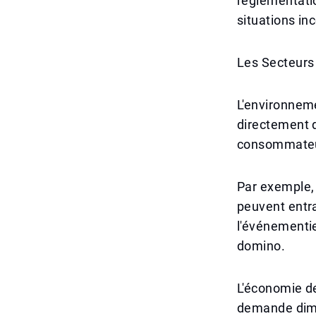
réglementatio
situations in
Les Secteurs
L'environneme
directement d
consommateu
Par exemple, 
peuvent entra
l'événementie
domino.
L'économie de
demande dimin