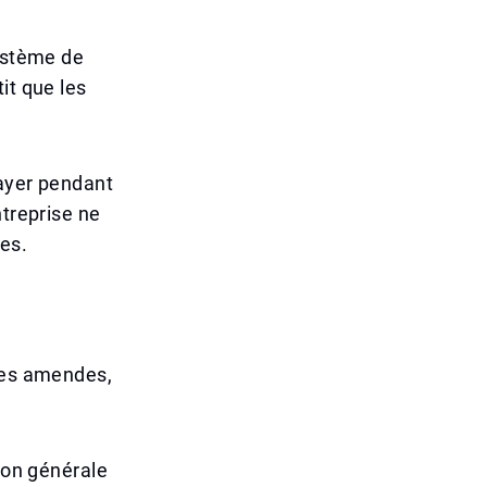
Système de
it que les
payer pendant
ntreprise ne
ces.
 des amendes,
tion générale