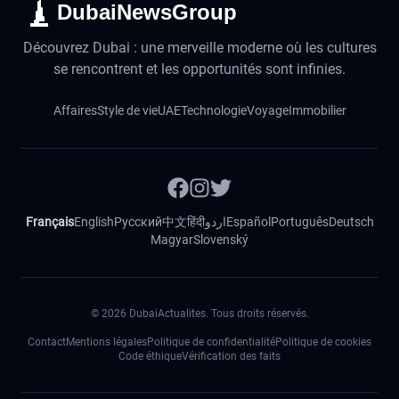
DubaiNewsGroup
Découvrez Dubai : une merveille moderne où les cultures
se rencontrent et les opportunités sont infinies.
Affaires
Style de vie
UAE
Technologie
Voyage
Immobilier
Français
English
Русский
中文
हिंदी
اردو
Español
Português
Deutsch
Magyar
Slovenský
©
2026
DubaiActualites. Tous droits réservés.
Contact
Mentions légales
Politique de confidentialité
Politique de cookies
Code éthique
Vérification des faits