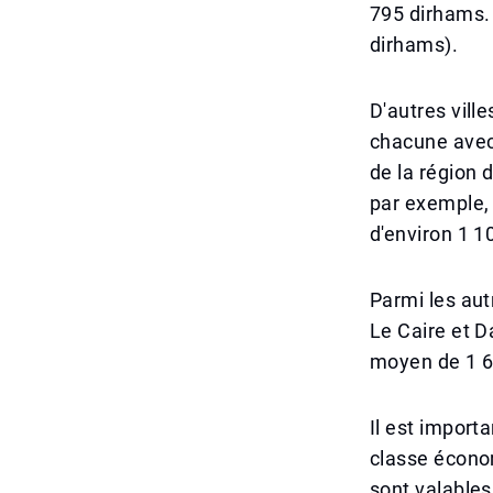
795 dirhams. 
dirhams).
D'autres vill
chacune avec
de la région 
par exemple,
d'environ 1 1
Parmi les aut
Le Caire et D
moyen de 1 69
Il est importa
classe économ
sont valable