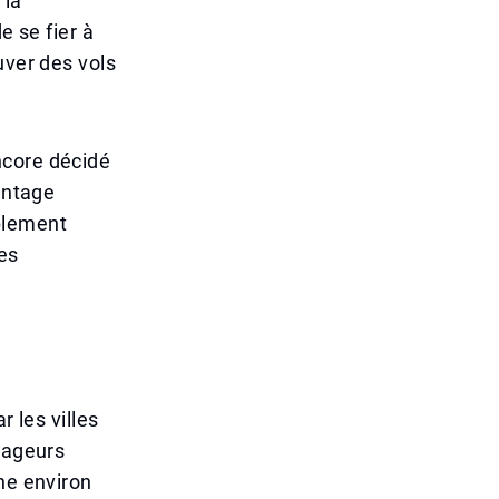
 la
e se fier à
uver des vols
ncore décidé
antage
ablement
tes
r les villes
yageurs
ne environ