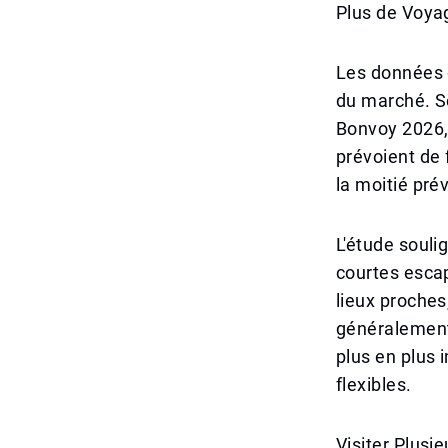
Plus de Voyag
Les données 
du marché. Se
Bonvoy 2026, 
prévoient de 
la moitié pr
L'étude souli
courtes esca
lieux proches
généralement 
plus en plus i
flexibles.
Visiter Plusi