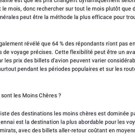
éalité est que les prix changent dynamiquement selon
t le mois, donc rechercher sur tout le mois plutôt que d
nérales peut être la méthode la plus efficace pour tro
également révélé que 64 % des répondants n'ont pas e
s de voyage précises. Cette flexibilité peut être un av
car les prix des billets d'avion peuvent varier considér
surtout pendant les périodes populaires et sur les rou
s sont les Moins Chères ?
a liste des destinations les moins chères est dominée pa
ennai est la destination la plus abordable pour les vo
mirats, avec des billets aller-retour coûtant en moyen