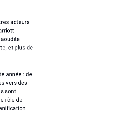
res acteurs
rriott
Saoudite
e, et plus de
te année : de
es vers des
ns sont
e rôle de
anification