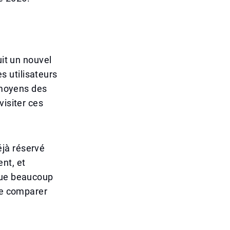
uit un nouvel
es utilisateurs
x moyens des
visiter ces
jà réservé
nt, et
 que beaucoup
 de comparer