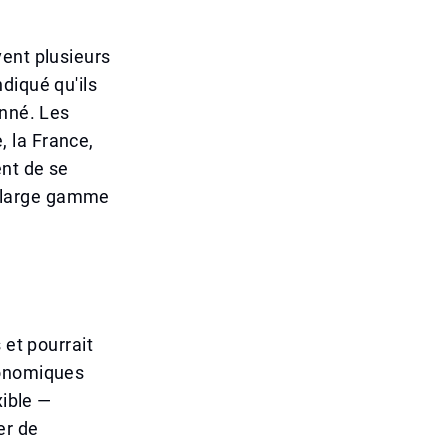
vent plusieurs
diqué qu'ils
onné. Les
e, la France,
ent de se
ne large gamme
 et pourrait
conomiques
xible —
er de