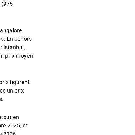
 (975
Mangalore,
ms. En dehors
: Istanbul,
un prix moyen
rix figurent
ec un prix
s.
retour en
bre 2025, et
e 2026.