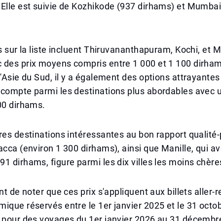
Elle est suivie de Kozhikode (937 dirhams) et Mumbai
es sur la liste incluent Thiruvananthapuram, Kochi, et 
 des prix moyens compris entre 1 000 et 1 100 dirha
d'Asie du Sud, il y a également des options attrayantes 
 compte parmi les destinations plus abordables avec 
00 dirhams.
res destinations intéressantes au bon rapport qualité-p
acca (environ 1 300 dirhams), ainsi que Manille, qui av
1 dirhams, figure parmi les dix villes les moins chère
nt de noter que ces prix s'appliquent aux billets aller-
ique réservés entre le 1er janvier 2025 et le 31 octo
s pour des voyages du 1er janvier 2026 au 31 décembr