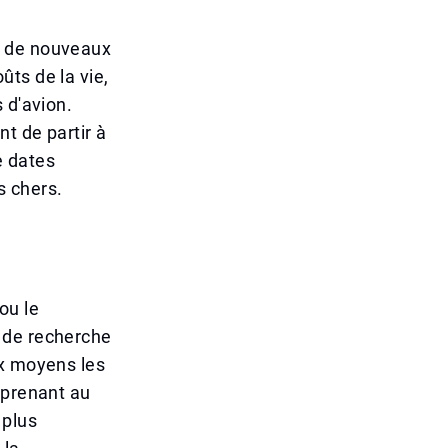
e de nouveaux
ts de la vie,
 d'avion.
t de partir à
e dates
s chers.
ou le
 de recherche
ix moyens les
rprenant au
 plus