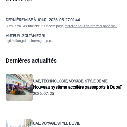
DERNIÈRE MISE À JOUR :
2026. 05. 27 01:44
Si vous trouvez une erreur sur cette page,
merci de nous en informer par e-mail
.
AUTEUR : ZOLTÁN EGRI
egri.zoltan@dubainewsgroup.com
Dernières actualités
UAE, TECHNOLOGIE, VOYAGE, STYLE DE VIE
Nouveau système accélère passeports à Dubaï
2026. 07. 25
UAE, VOYAGE, STYLE DE VIE