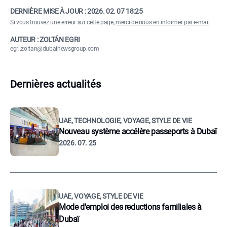
DERNIÈRE MISE À JOUR :
2026. 02. 07 18:25
Si vous trouvez une erreur sur cette page,
merci de nous en informer par e-mail
.
AUTEUR : ZOLTÁN EGRI
egri.zoltan@dubainewsgroup.com
Dernières actualités
UAE, TECHNOLOGIE, VOYAGE, STYLE DE VIE
Nouveau système accélère passeports à Dubaï
2026. 07. 25
UAE, VOYAGE, STYLE DE VIE
Mode d'emploi des reductions familiales à
Dubaï