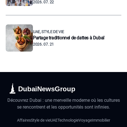
2026. 07. 22
UAE, STYLE DE VIE
Partage traditionnel de dattes à Dubaï
2026. 07. 21
DubaiNewsGroup
Découvrez Dubai : une merveille moderne où les cultures
se rencontrent et les opportunités sont infinies.
Affaires
Style de vie
UAE
Technologie
Voyage
Immobilier