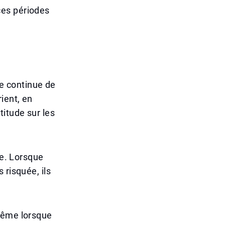
ces périodes
ue continue de
ient, en
rtitude sur les
ge. Lorsque
 risquée, ils
 même lorsque