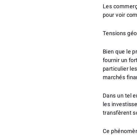
Les commerça
pour voir co
Tensions géop
Bien que le pr
fournir un fo
particulier le
marchés fina
Dans un tel e
les investiss
transfèrent so
Ce phénomène