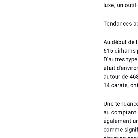
luxe, un outil
Tendances act
Au début de l
615 dirhams p
D'autres type
était d'enviro
autour de 46
14 carats, on
Une tendance 
au comptant é
également un
comme signif