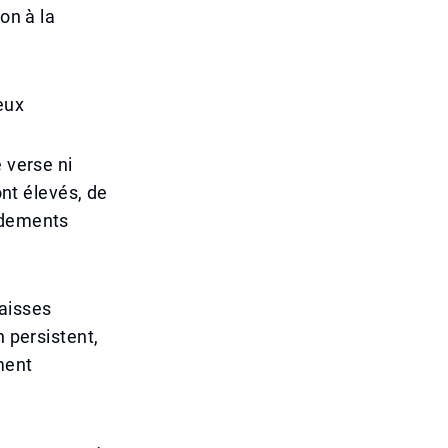
on à la
eux
 verse ni
ont élevés, de
ndements
aisses
n persistent,
ment