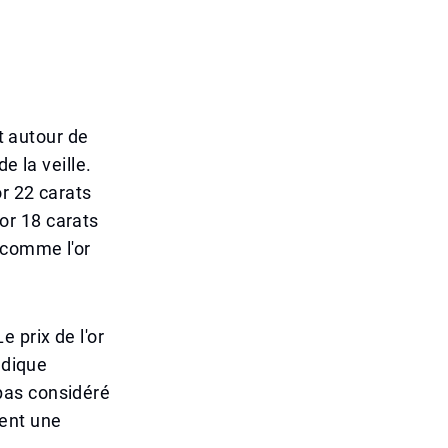
it autour de
e la veille.
or 22 carats
'or 18 carats
 comme l'or
 prix de l'or
ndique
pas considéré
ment une