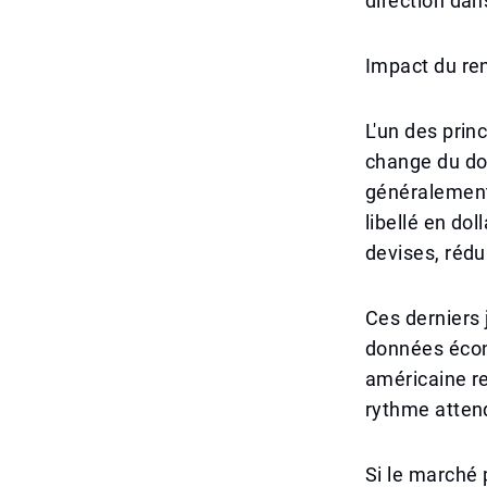
direction dan
Impact du ren
L'un des prin
change du dol
généralement 
libellé en do
devises, rédu
Ces derniers 
données écon
américaine res
rythme attend
Si le marché 