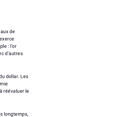
taux de
 exerce
e : l'or
ec d'autres
du dollar. Les
omie
à réévaluer le
lus longtemps,