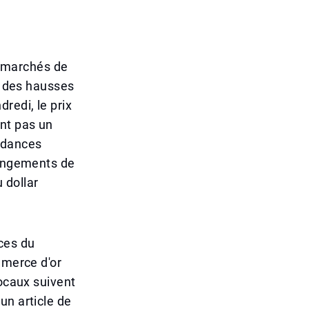
es marchés de
 à des hausses
redi, le prix
ant pas un
ndances
hangements de
 dollar
ces du
mmerce d'or
locaux suivent
un article de