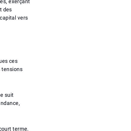
es, exerçant
t des
capital vers
ques ces
s tensions
e suit
endance,
 court terme.