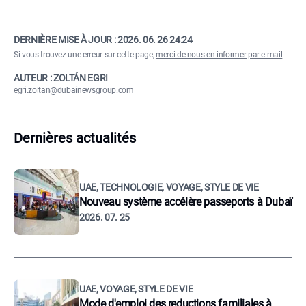
DERNIÈRE MISE À JOUR :
2026. 06. 26 24:24
Si vous trouvez une erreur sur cette page,
merci de nous en informer par e-mail
.
AUTEUR : ZOLTÁN EGRI
egri.zoltan@dubainewsgroup.com
Dernières actualités
UAE, TECHNOLOGIE, VOYAGE, STYLE DE VIE
Nouveau système accélère passeports à Dubaï
2026. 07. 25
UAE, VOYAGE, STYLE DE VIE
Mode d'emploi des reductions familiales à