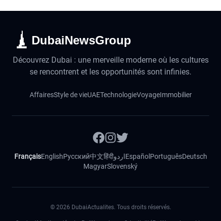
DubaiNewsGroup
Découvrez Dubai : une merveille moderne où les cultures
se rencontrent et les opportunités sont infinies.
Affaires
Style de vie
UAE
Technologie
Voyage
Immobilier
Français
English
Русский
中文
हिंदी
اردو
Español
Português
Deutsch
Magyar
Slovenský
©
2026
DubaiActualites. Tous droits réservés.