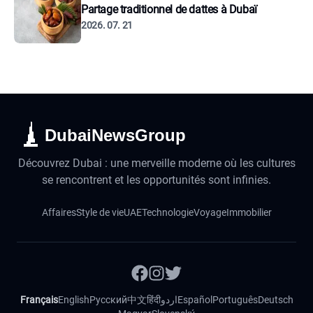
Partage traditionnel de dattes à Dubaï
2026. 07. 21
DubaiNewsGroup
Découvrez Dubai : une merveille moderne où les cultures
se rencontrent et les opportunités sont infinies.
Affaires
Style de vie
UAE
Technologie
Voyage
Immobilier
Français
English
Русский
中文
हिंदी
اردو
Español
Português
Deutsch