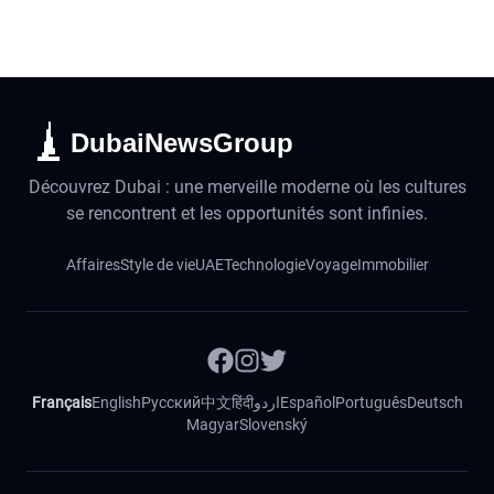
DubaiNewsGroup
Découvrez Dubai : une merveille moderne où les cultures
se rencontrent et les opportunités sont infinies.
Affaires
Style de vie
UAE
Technologie
Voyage
Immobilier
Français
English
Русский
中文
हिंदी
اردو
Español
Português
Deutsch
Magyar
Slovenský